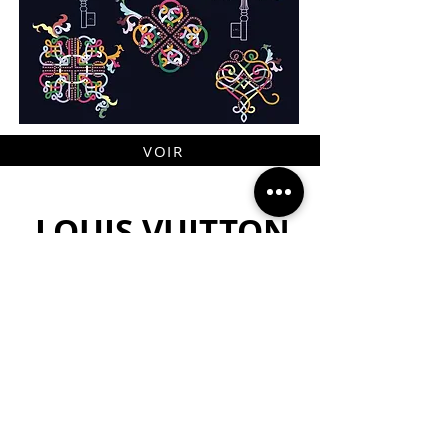
VOIR
LOUIS VUITTON
Illustrations de Peter Pan pour l'Espace
Bassano.